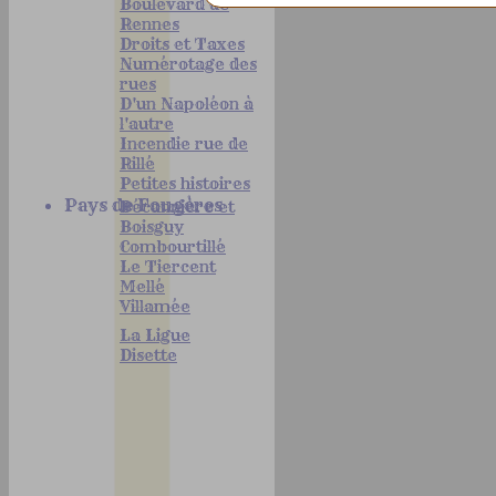
Boulevard de
Rennes
Droits et Taxes
Numérotage des
rues
D'un Napoléon à
l'autre
Incendie rue de
Rillé
Petites histoires
Pays de Fougères
Bécannière et
Boisguy
Combourtillé
Le Tiercent
Mellé
Villamée
La Ligue
Disette