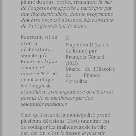
plume du sous-préfet, transmet:
la ville
de Fougères est appelée à participer par
une fête particulière, dont le programme
doit être proposé d'avance, à la naissance
de Sa Majesté le Roi de Rome
.
Pourtant, si l’on
croit la
Napoléon II (Le roi
délibération, il
de Rome) par
semble qu’à
François Gérard
Fougères
la joie
(1811).
franche et
Musée de l’Histoire
universelle
était
de France -
de mise et que
Versailles.
les Fougerais
attendaient avec impatience qu’il leur fut
permis de se manifester par des
solennités publiques
.
Quoi qu’il en soit, la municipalité prend
plusieurs décisions. L'avis unanime est
de soulager les malheureux de la ville
car, dit-on, c’est
le moyen le plus sûr