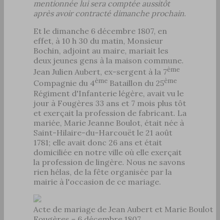
mentionnée lui sera comptée aussitôt
après avoir contracté dimanche prochain
.
Et le dimanche 6 décembre 1807, en
effet, à 10 h 30 du matin, Monsieur
Bochin, adjoint au maire, mariait les
deux jeunes gens à la maison commune.
ème
Jean Julien Aubert, ex-sergent à la 7
ème
ème
Compagnie du 4
Bataillon du 25
Régiment d'Infanterie légère, avait vu le
jour à Fougères 33 ans et 7 mois plus tôt
et exerçait la profession de fabricant. La
mariée, Marie Jeanne Boulot, était née à
Saint-Hilaire-du-Harcouët le 21 août
1781; elle avait donc 26 ans et était
domiciliée en notre ville où elle exerçait
la profession de lingère. Nous ne savons
rien hélas, de la fête organisée par la
mairie à l'occasion de ce mariage.
Acte de mariage de Jean Aubert et Marie Boulot
Fougères – 6 décembre 1807.