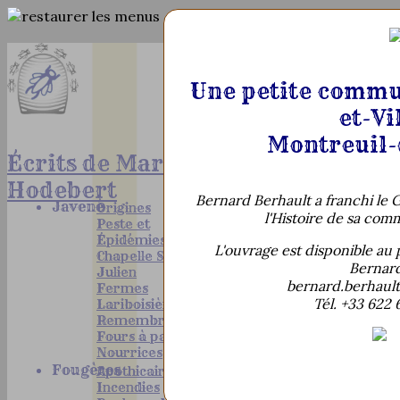
Une petite commun
et-Vi
Montreuil-
Écrits de Marcel
Hodebert
Bernard Berhault a franchi le
G
Javené
Origines
l'Histoire de sa com
Peste et
Épidémies
L'ouvrage est disponible au 
Chapelle Saint-
Bernard
Julien
bernard.berhaul
Fermes
Tél. +33 622 
Lariboisière
Remembrement
Fours à pain
Nourrices
Fougères
Apothicaires
Incendies