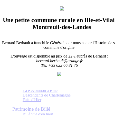
Plan du site
Une petite commune rurale en Ille-et-Vila
Montreuil-des-Landes
Histoire de Billé
Une paroisse de l’arrondissement de Fougères - Billé
Municipalité
Bernard Berhault a franchi le
Général
pour nous conter l'Histoire de s
Écoles
commune d'origine.
Fêtes religieuses
Évènements de 1935
L'ouvrage est disponible au prix de 22 € auprès de Bernard :
Guerres
bernard.berhault@orange.fr
1939-1945
Tél. +33 622 66 81 76
1914-1918
Empire
Inventaire de l'église de Billé en 1906
Billé en 1844
Cadastre de 1825
La Révolution à Billé
Descendants de Charlemagne
Faits d'Hier
Patrimoine de Billé
Billé vue d'en haut