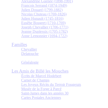
Alexandrine Guenée (1898-1991)
François Serrand (1874-1949)
Julien Douard (1799-1882)
Nicolas Chuteau (1769-1826)
Julien Hunault (1745-1816)
Eusèbe Bougret (1710-1769)
Joseph Chevallier (1706-1771)
Jeanne Duplessix (1705-1782)
Anne Lemonnier (1694-1722)
Familles
Chevallier
Delatouche
Généalogie
Les Amis de Billé les Mouches
Écrits de Marcel Hodebert
Carnet de Champs
Les Joyeux Récits du Terroir Fougerais
Musée de la Forge à Parcé
Saint-James dans les années 30
Cartes Postales Anciennes