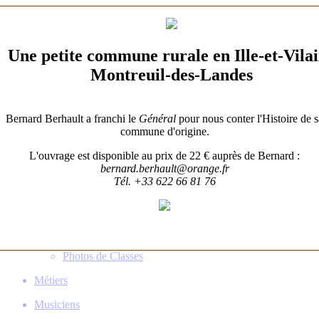
Histoire
Patrimoine
Une petite commune rurale en Ille-et-Vila
Familles
Montreuil-des-Landes
Gens de Billé
Population
Bernard Berhault a franchi le
Général
pour nous conter l'Histoire de s
Démographie
commune d'origine.
Recensements
L'ouvrage est disponible au prix de 22 € auprès de Bernard :
Qui vivait là?
bernard.berhault@orange.fr
Centenaires
Tél. +33 622 66 81 76
Photos d'Avant
Photos d'École
Photos de Conscrits
Photos de Noces
Photos de Classes
Métiers
Musiciens