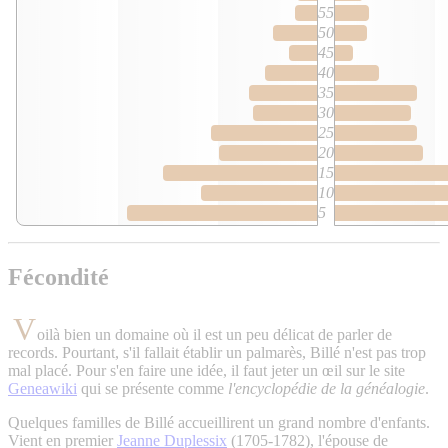
55
50
45
40
35
30
25
20
15
10
5
Fécondité
V
oilà bien un domaine où il est un peu délicat de parler de
records. Pourtant, s'il fallait établir un palmarès, Billé n'est pas trop
mal placé. Pour s'en faire une idée, il faut jeter un œil sur le site
Geneawiki
qui se présente comme
l'encyclopédie de la généalogie
.
Quelques familles de Billé accueillirent un grand nombre d'enfants.
Vient en premier
Jeanne Duplessix
(1705-1782), l'épouse de