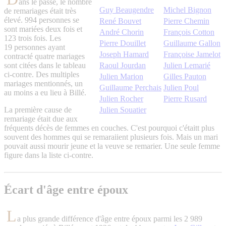
ans le passé, le nombre
Guy Beaugendre
Michel Bignon
de remariages était très
élevé. 994 personnes se
René Bouvet
Pierre Chemin
sont mariées deux fois et
André Chorin
François Cotton
123 trois fois. Les
Pierre Douillet
Guillaume Gallon
19 personnes ayant
Joseph Hamard
Françoise Jamelot
contracté quatre mariages
sont citées dans le tableau
Raoul Jourdan
Julien Lemarié
ci-contre. Des multiples
Julien Marion
Gilles Pauton
mariages mentionnés, un
Guillaume Perchais
Julien Poul
au moins a eu lieu à Billé.
Julien Rocher
Pierre Rusard
La première cause de
Julien Souatier
remariage était due aux
fréquents décès de femmes en couches. C'est pourquoi c'étaitt plus
souvent des hommes qui se remaraiient plusieurs fois. Mais un mari
pouvait aussi mourir jeune et la veuve se remarier. Une seule femme
figure dans la liste ci-contre.
Écart d'âge entre époux
L
a plus grande différence d'âge entre époux parmi les 2 989