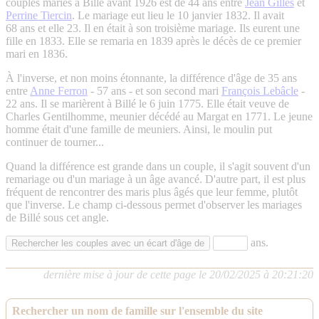
couples mariés à Billé avant 1926 est de 44 ans entre
Jean Gilles
et
Perrine Tiercin
. Le mariage eut lieu le 10 janvier 1832. Il avait
68 ans et elle 23. Il en était à son troisième mariage. Ils eurent une
fille en 1833. Elle se remaria en 1839 après le décès de ce premier
mari en 1836.
À l'inverse, et non moins étonnante, la différence d'âge de 35 ans
entre
Anne Ferron
- 57 ans - et son second mari
François Lebâcle
-
22 ans. Il se marièrent à Billé le 6 juin 1775. Elle était veuve de
Charles Gentilhomme, meunier décédé au Margat en 1771. Le jeune
homme était d'une famille de meuniers. Ainsi, le moulin put
continuer de tourner...
Quand la différence est grande dans un couple, il s'agit souvent d'un
remariage ou d'un mariage à un âge avancé. D'autre part, il est plus
fréquent de rencontrer des maris plus âgés que leur femme, plutôt
que l'inverse. Le champ ci-dessous permet d'observer les mariages
de Billé sous cet angle.
ans.
dernière mise à jour de cette page le 20/02/2025 à 20:21:20
Rechercher un nom de famille sur l'ensemble du site