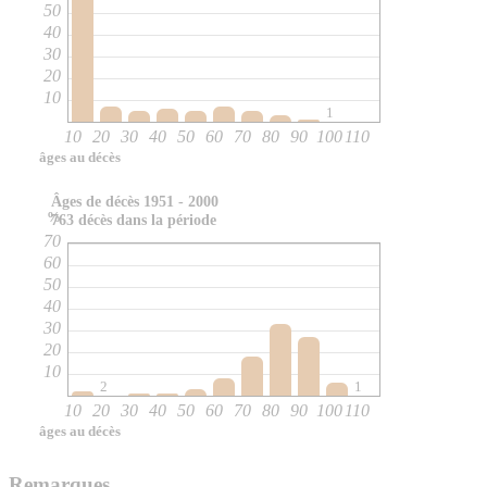
50
40
30
20
10
1
10
20
30
40
50
60
70
80
90
100
110
âges au décès
Âges de décès 1951 - 2000
%
763 décès dans la période
70
60
50
40
30
20
10
2
1
10
20
30
40
50
60
70
80
90
100
110
âges au décès
Remarques