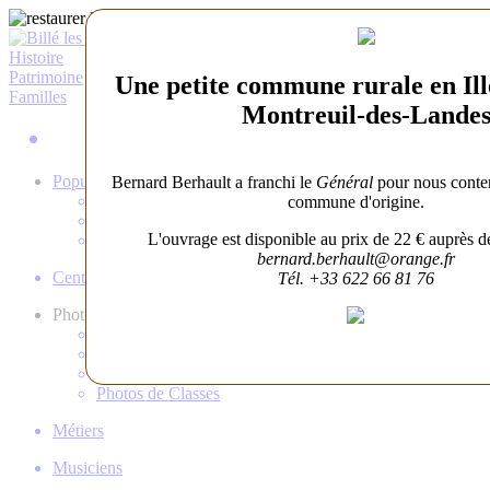
Histoire
Patrimoine
Une petite commune rurale en Ill
Familles
Montreuil-des-Lande
Gens de Billé
Population
Bernard Berhault a franchi le
Général
pour nous conter 
Démographie
commune d'origine.
Recensements
L'ouvrage est disponible au prix de 22 € auprès d
Qui vivait là?
bernard.berhault@orange.fr
Centenaires
Tél. +33 622 66 81 76
Photos d'Avant
Photos d'École
Photos de Conscrits
Photos de Noces
Photos de Classes
Métiers
Musiciens