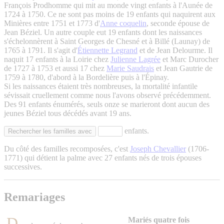
François Prodhomme qui mit au monde vingt enfants à l'Aunée de
1724 à 1750. Ce ne sont pas moins de 19 enfants qui naquirent aux
Minières entre 1751 et 1773 d'
Anne coquelin
, seconde épouse de
Jean Béziel. Un autre couple eut 19 enfants dont les naissances
s'échelonnèrent à Saint Georges de Chesné et à Billé (Launay) de
1765 à 1791. Il s'agit d'
Étiennette Legrand
et de Jean Delourme. Il
naquit 17 enfants à la Loirie chez
Julienne Lagrée
et Marc Durocher
de 1727 à 1753 et aussi 17 chez
Marie Saudrais
et Jean Gautrie de
1759 à 1780, d'abord à la Bordelière puis à l'Épinay.
Si les naissances étaient très nombreuses, la mortalité infantile
sévissait cruellement comme nous l'avons observé précédemment.
Des 91 enfants énumérés, seuls onze se marieront dont aucun des
jeunes Béziel tous décédés avant 19 ans.
enfants.
Du côté des familles recomposées, c'est
Joseph Chevallier
(1706-
1771) qui détient la palme avec 27 enfants nés de trois épouses
successives.
Remariages
D
Mariés quatre fois