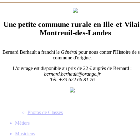
Histoire
Patrimoine
Une petite commune rurale en Ille-et-Vila
Familles
Montreuil-des-Landes
Gens de Billé
Population
Bernard Berhault a franchi le
Général
pour nous conter l'Histoire de s
Démographie
commune d'origine.
Recensements
L'ouvrage est disponible au prix de 22 € auprès de Bernard :
Qui vivait là?
bernard.berhault@orange.fr
Centenaires
Tél. +33 622 66 81 76
Photos d'Avant
Photos d'École
Photos de Conscrits
Photos de Noces
Photos de Classes
Métiers
Musiciens