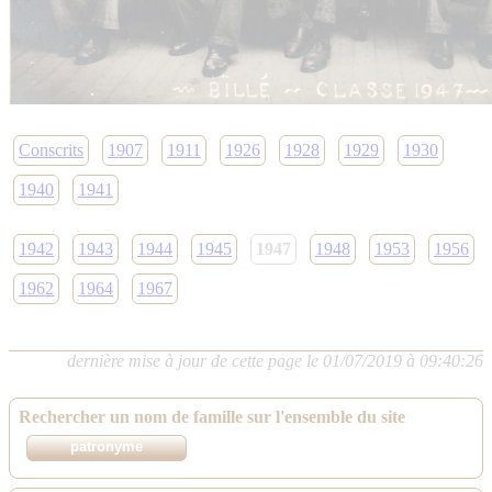
Conscrits
1907
1911
1926
1928
1929
1930
1940
1941
1942
1943
1944
1945
1947
1948
1953
1956
1962
1964
1967
dernière mise à jour de cette page le 01/07/2019 à 09:40:26
Rechercher un nom de famille sur l'ensemble du site