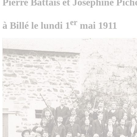
Pierre Battais et Joséphine Pich
er
à Billé le lundi 1
mai 1911