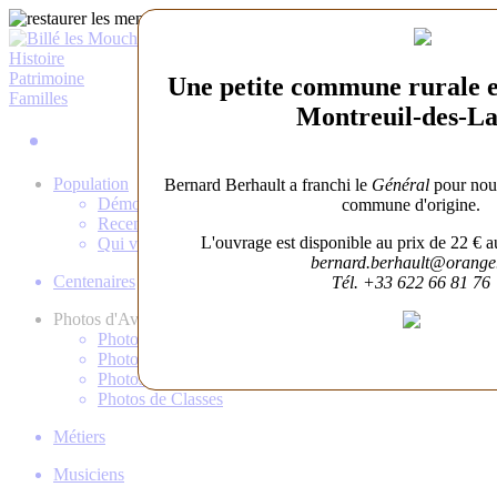
Histoire
Patrimoine
Une petite commune rurale en
Familles
Montreuil-des-L
Gens de Billé
Population
Bernard Berhault a franchi le
Général
pour nous
Démographie
commune d'origine.
Recensements
L'ouvrage est disponible au prix de 22 € a
Qui vivait là?
bernard.berhault@orange.
Centenaires
Tél. +33 622 66 81 76
Photos d'Avant
Photos d'École
Photos de Conscrits
Photos de Noces
Photos de Classes
Métiers
Musiciens