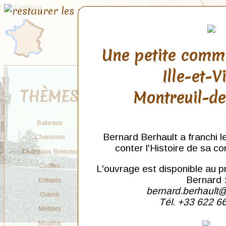
Une petite comm
Ille-et-V
THÈMES
Montreuil-d
Bateaux
Bernard Berhault a franchi l
Chansons
conter l'Histoire de sa c
Châteaux Bretons
Coiffes
L'ouvrage est disponible au p
Bernard 
Enfants
bernard.berhault@
Gares
Tél. +33 622 6
Métiers
Moulins