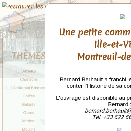
Une petite comm
Ille-et-V
THÈMES
Montreuil-d
Bateaux
Bernard Berhault a franchi l
Chansons
conter l'Histoire de sa c
Châteaux Bretons
Coiffes
L'ouvrage est disponible au p
Bernard 
Enfants
bernard.berhault@
Gares
Tél. +33 622 6
Métiers
Moulins