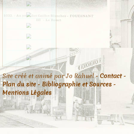
Site créé et animé par Jo Rahuel -
Contact
-
Plan du site
-
Bibliographie et Sources
-
Mentions Légales