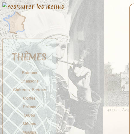
THÈMES
Bateaux
Chansons
Châteaux Bretons
Coiffes
Enfants
Gares
Métiers
Moulins