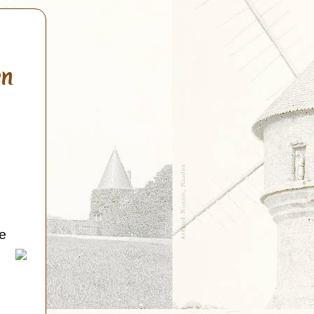
en
de