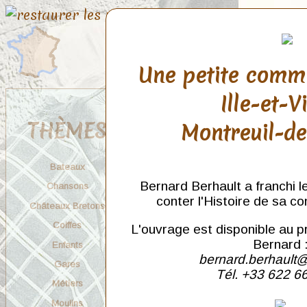
Une petite comm
Ille-et-V
THÈMES
Montreuil-d
Bateaux
Bernard Berhault a franchi l
Chansons
conter l'Histoire de sa c
Châteaux Bretons
Coiffes
L'ouvrage est disponible au p
Bernard 
Enfants
bernard.berhault@
Gares
Tél. +33 622 6
Métiers
Moulins