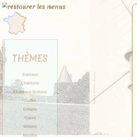
THÈMES
Bateaux
Chansons
Châteaux Bretons
Coiffes
Enfants
Gares
Métiers
Moulins