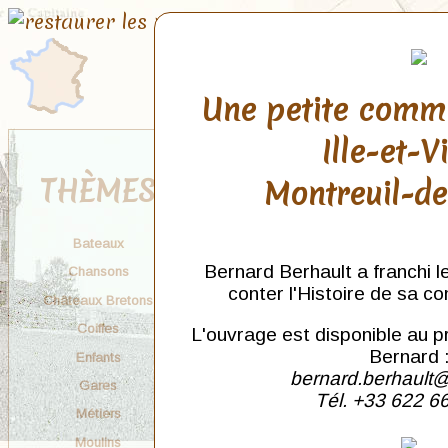
Une petite comm
Ille-et-V
THÈMES
Montreuil-d
Bateaux
Bernard Berhault a franchi l
Chansons
conter l'Histoire de sa c
Châteaux Bretons
Coiffes
L'ouvrage est disponible au p
Bernard 
Enfants
bernard.berhault@
Gares
Tél. +33 622 6
Métiers
Moulins