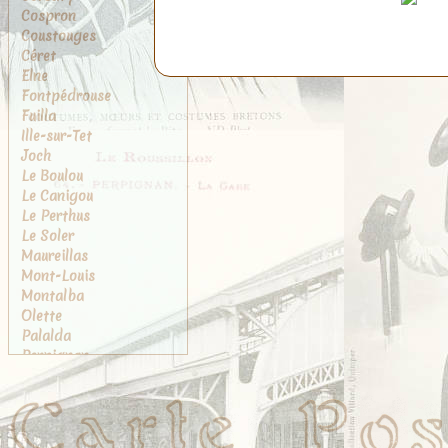
Cospron
Coustouges
Céret
Elne
Fontpédrouse
Fuilla
Ille-sur-Tet
Joch
Le Boulou
Le Canigou
Le Perthus
Le Soler
Maureillas
Mont-Louis
Montalba
Olette
Palalda
Perpignan
Port-Vendres
Prades
Prats-de-Mollo
Rivesaltes