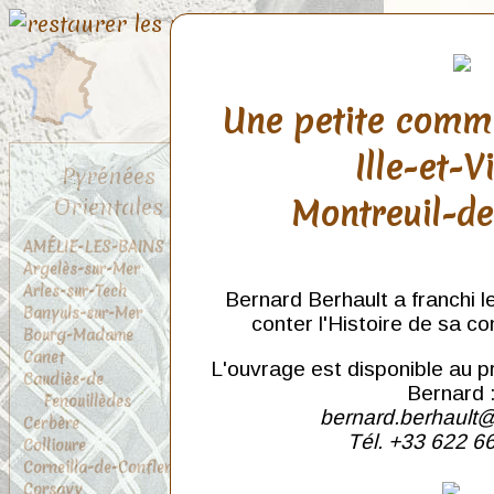
Une petite comm
Ille-et-V
Pyrénées
Montreuil-d
Orientales
AMÉLIE-LES-BAINS
Argelès-sur-Mer
Arles-sur-Tech
Bernard Berhault a franchi l
Banyuls-sur-Mer
conter l'Histoire de sa c
Bourg-Madame
Canet
L'ouvrage est disponible au p
Caudiès-de
Bernard 
Fenouillèdes
bernard.berhault@
Cerbère
Tél. +33 622 6
Collioure
Corneilla-de-Conflent
Corsavy