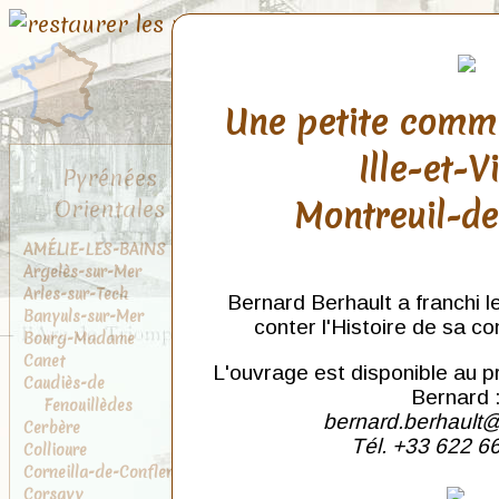
Une petite comm
Ille-et-V
Pyrénées
Montreuil-d
Orientales
AMÉLIE-LES-BAINS
Argelès-sur-Mer
Arles-sur-Tech
Bernard Berhault a franchi l
Banyuls-sur-Mer
conter l'Histoire de sa c
Bourg-Madame
Canet
L'ouvrage est disponible au p
Caudiès-de
Bernard 
Fenouillèdes
bernard.berhault@
Cerbère
Tél. +33 622 6
Collioure
Corneilla-de-Conflent
Corsavy