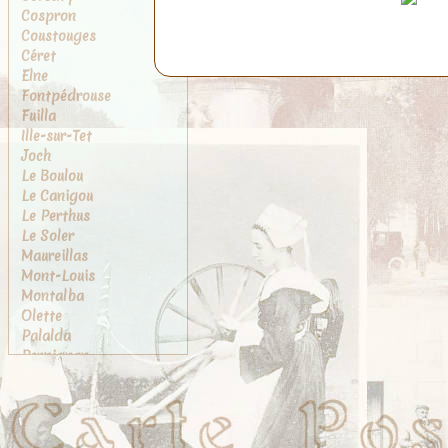
Cospron
Coustouges
Céret
Elne
Fontpédrouse
Fuilla
Ille-sur-Tet
Joch
Le Boulou
Le Canigou
Le Perthus
Le Soler
Maureillas
Mont-Louis
Montalba
Olette
Palalda
Perpignan
Port-Vendres
Prades
Prats-de-Mollo
Rivesaltes