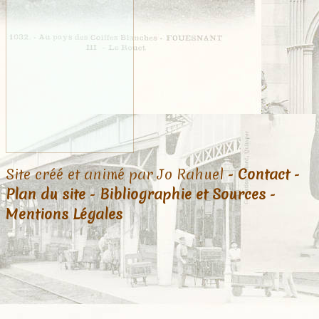
Site créé et animé par Jo Rahuel -
Contact
-
Plan du site
-
Bibliographie et Sources
-
Mentions Légales