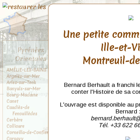
Une petite comm
Ille-et-V
Pyrénées
Montreuil-d
Orientales
AMÉLIE-LES-BAINS
Argelès-sur-Mer
Arles-sur-Tech
Bernard Berhault a franchi l
Banyuls-sur-Mer
conter l'Histoire de sa c
Bourg-Madame
Canet
L'ouvrage est disponible au p
Caudiès-de
Bernard 
Fenouillèdes
bernard.berhault@
Cerbère
Tél. +33 622 6
Collioure
Corneilla-de-Conflent
Corsavy