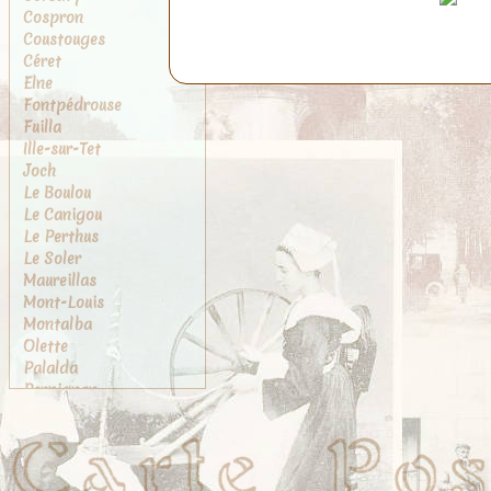
Cospron
Coustouges
Céret
Elne
Fontpédrouse
Fuilla
Ille-sur-Tet
Joch
Le Boulou
Le Canigou
Le Perthus
Le Soler
Maureillas
Mont-Louis
Montalba
Olette
Palalda
Perpignan
Port-Vendres
Prades
Prats-de-Mollo
Rivesaltes