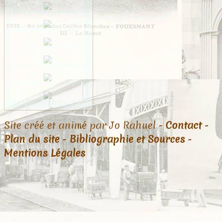
Site créé et animé par Jo Rahuel -
Contact
-
Plan du site
-
Bibliographie et Sources
-
Mentions Légales