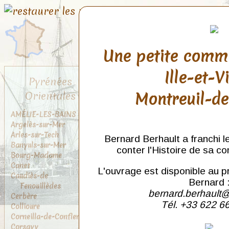
Une petite comm
Ille-et-V
Pyrénées
Montreuil-d
Orientales
AMÉLIE-LES-BAINS
Argelès-sur-Mer
Arles-sur-Tech
Bernard Berhault a franchi l
Banyuls-sur-Mer
conter l'Histoire de sa c
Bourg-Madame
Canet
L'ouvrage est disponible au p
Caudiès-de
Bernard 
Fenouillèdes
bernard.berhault@
Cerbère
Tél. +33 622 6
Collioure
Corneilla-de-Conflent
Corsavy