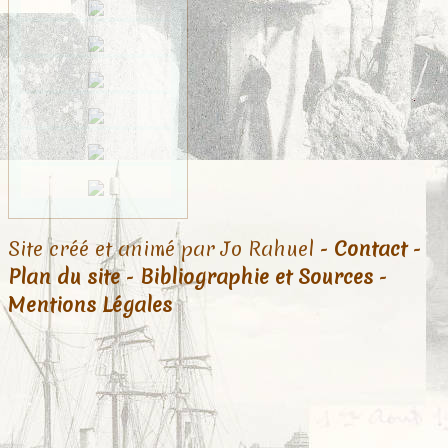
Site créé et animé par Jo Rahuel -
Contact
-
Plan du site
-
Bibliographie et Sources
-
Mentions Légales