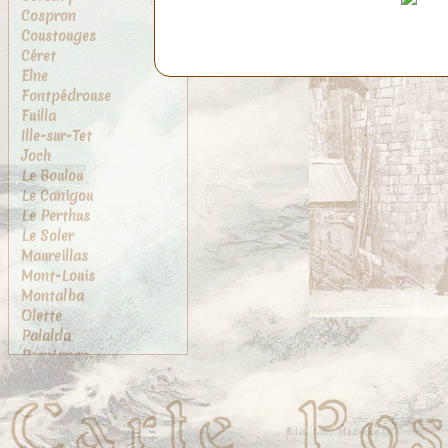
Cospron
Coustouges
Céret
Elne
Fontpédrouse
Fuilla
Ille-sur-Tet
Joch
Le Boulou
Le Canigou
Le Perthus
Le Soler
Maureillas
Mont-Louis
Montalba
Olette
Palalda
Perpignan
Port-Vendres
Prades
Prats-de-Mollo
Rivesaltes