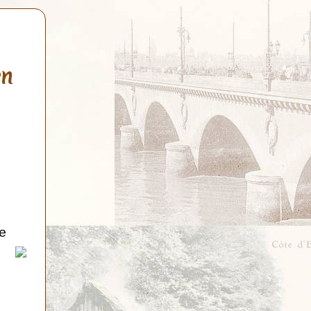
en
de