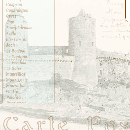
Cospron
Coustouges
Céret
Elne
Fontpédrouse
Fuilla
Ille-sur-Tet
Joch
Le Boulou
Le Canigou
Le Perthus
Le Soler
Maureillas
Mont-Louis
Montalba
Olette
Palalda
Perpignan
Port-Vendres
Prades
Prats-de-Mollo
Rivesaltes