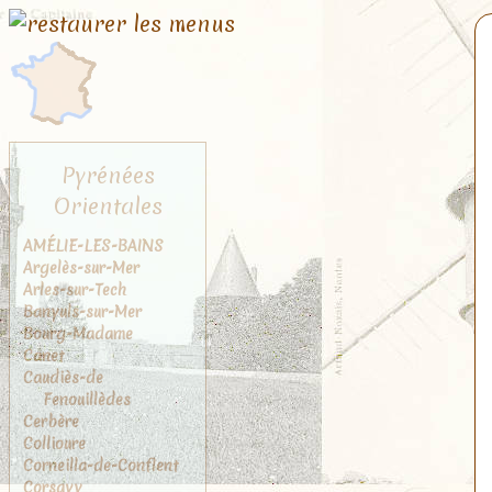
Pyrénées
Orientales
AMÉLIE-LES-BAINS
Argelès-sur-Mer
Arles-sur-Tech
Banyuls-sur-Mer
Bourg-Madame
Canet
Caudiès-de
Fenouillèdes
Cerbère
Collioure
Corneilla-de-Conflent
Corsavy