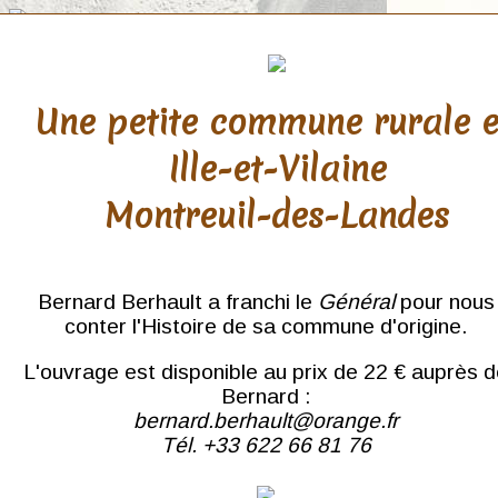
Une petite commune rurale 
Ille-et-Vilaine
Pyrénées
Montreuil-des-Landes
Orientales
AMÉLIE-LES-BAINS
Argelès-sur-Mer
Arles-sur-Tech
Bernard Berhault a franchi le
Général
pour nous
Banyuls-sur-Mer
conter l'Histoire de sa commune d'origine.
Bourg-Madame
Canet
L'ouvrage est disponible au prix de 22 € auprès 
Caudiès-de
Bernard :
Fenouillèdes
bernard.berhault@orange.fr
Cerbère
Tél. +33 622 66 81 76
Collioure
Corneilla-de-Conflent
Corsavy