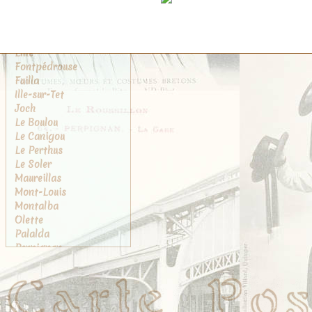
Cospron
Coustouges
Céret
Elne
Fontpédrouse
Fuilla
Ille-sur-Tet
Joch
Le Boulou
Le Canigou
Le Perthus
Le Soler
Maureillas
Mont-Louis
Montalba
Olette
Palalda
Perpignan
Port-Vendres
Prades
Prats-de-Mollo
Rivesaltes