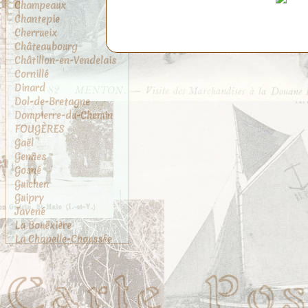
Champeaux
Chantepie
Cherrueix
Châteaubourg
Châtillon-en-Vendelais
Cornillé
Dinard
Dol-de-Bretagne
Dompierre-du-Chemin
FOUGÈRES
Gaël
Gennes
Gosné
Guichen
Guipry
Javené
La Bouëxière
La Chapelle-Chaussée
La Chapelle-des-
Fougeretz
La Gouesnière
La Rance