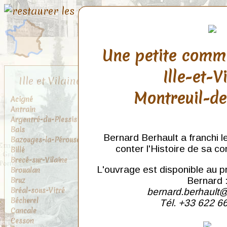
Une petite comm
Ille-et-V
Ille et Vilaine
Montreuil-d
Acigné
Antrain
Argentré-du-Plessis
Bais
Bernard Berhault a franchi l
Bazouges-la-Pérouse
conter l'Histoire de sa c
Billé
Brecé-sur-Vilaine
L'ouvrage est disponible au p
Broualan
Bruz
Bernard 
Bréal-sous-Vitré
bernard.berhault@
Bécherel
Tél. +33 622 6
Cancale
Cesson