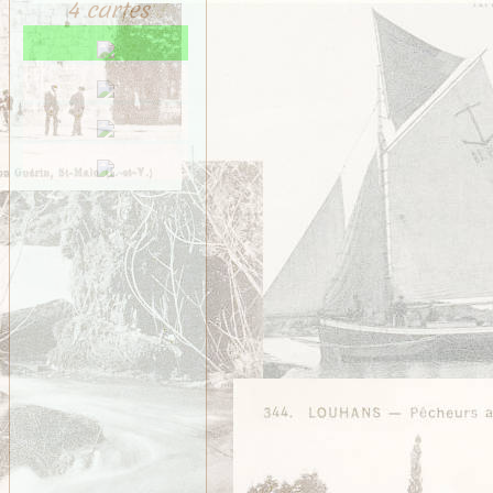
Saint-Méen
4 cartes
Saint-Ouen-des-Alleux
Saint-Père-Marc-en-
Poulet
Saint-Senoux
Saint-Servan
Saint-Suliac
Saint-Thurial
Saint-Énogat
Saint-Étienne-en-
Coglès
Sens-de-Bretagne
Servon
Taillis
Thorigné
Vezin
VITRÉ