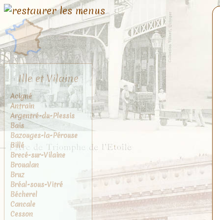
Ille et Vilaine
Acigné
Antrain
Argentré-du-Plessis
Bais
Bazouges-la-Pérouse
Billé
Brecé-sur-Vilaine
Broualan
Bruz
Bréal-sous-Vitré
Bécherel
Cancale
Cesson