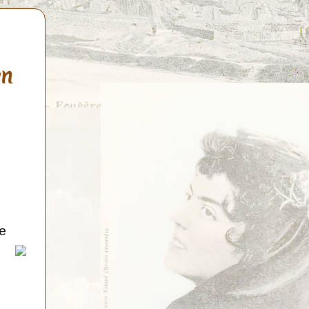
en
de