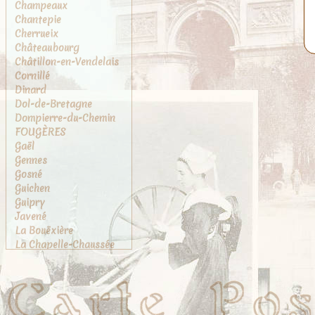
Champeaux
Chantepie
Cherrueix
Châteaubourg
Châtillon-en-Vendelais
Cornillé
Dinard
Dol-de-Bretagne
Dompierre-du-Chemin
FOUGÈRES
Gaël
Gennes
Gosné
Guichen
Guipry
Javené
La Bouëxière
La Chapelle-Chaussée
La Chapelle-des-
Fougeretz
La Gouesnière
La Rance