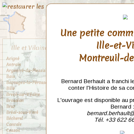
Une petite comm
Ille-et-V
Ille et Vilaine
Montreuil-d
Acigné
Antrain
Argentré-du-Plessis
Bais
Bernard Berhault a franchi l
Bazouges-la-Pérouse
conter l'Histoire de sa c
Billé
Brecé-sur-Vilaine
L'ouvrage est disponible au p
Broualan
Bruz
Bernard 
Bréal-sous-Vitré
bernard.berhault@
Bécherel
Tél. +33 622 6
Cancale
Cesson