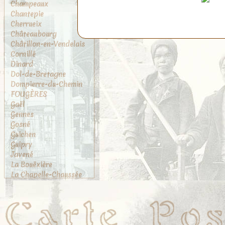
Champeaux
Chantepie
Cherrueix
Châteaubourg
Châtillon-en-Vendelais
Cornillé
Dinard
Dol-de-Bretagne
Dompierre-du-Chemin
FOUGÈRES
Gaël
Gennes
Gosné
Guichen
Guipry
Javené
La Bouëxière
La Chapelle-Chaussée
La Chapelle-des-
Fougeretz
La Gouesnière
La Rance