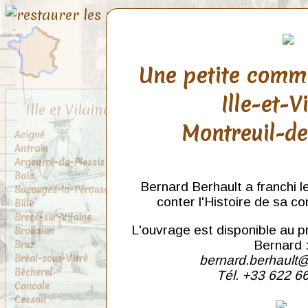
Une petite comm
Ille-et-V
Ille et Vilaine
Montreuil-d
Acigné
Antrain
Argentré-du-Plessis
Bais
Bernard Berhault a franchi l
Bazouges-la-Pérouse
conter l'Histoire de sa c
Billé
Brecé-sur-Vilaine
L'ouvrage est disponible au p
Broualan
Bruz
Bernard 
Bréal-sous-Vitré
bernard.berhault@
Bécherel
Tél. +33 622 6
Cancale
Cesson