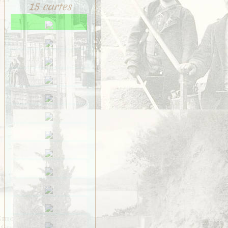
Saint-Méen
15 cartes
Saint-Ouen-des-Alleux
Saint-Père-Marc-en-
Poulet
Saint-Senoux
Saint-Servan
Saint-Suliac
Saint-Thurial
Saint-Énogat
Saint-Étienne-en-
Coglès
Sens-de-Bretagne
Servon
Taillis
Thorigné
Vezin
VITRÉ