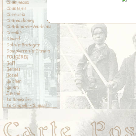
Champeaux
Chantepie
Cherrueix
Châteaubourg
Châtillon-en-Vendelais
Cornillé
Dinard
Dol-de-Bretagne
Dompierre-du-Chemin
FOUGÈRES
Gaël
Gennes
Gosné
Guichen
Guipry
Javené
La Bouëxière
La Chapelle-Chaussée
La Chapelle-des-
Fougeretz
La Gouesnière
La Rance