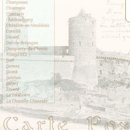
Champeaux
Chantepie
Cherrueix
Châteaubourg
Châtillon-en-Vendelais
Cornillé
Dinard
Dol-de-Bretagne
Dompierre-du-Chemin
FOUGÈRES
Gaël
Gennes
Gosné
Guichen
Guipry
Javené
La Bouëxière
La Chapelle-Chaussée
La Chapelle-des-
Fougeretz
La Gouesnière
La Rance