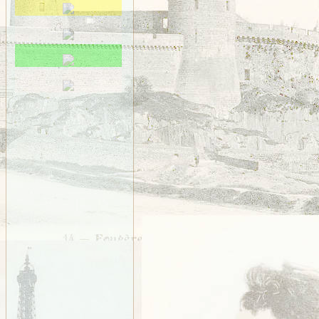
Saint-Méen
Saint-Ouen-des-Alleux
Saint-Père-Marc-en-
Poulet
Saint-Senoux
Saint-Servan
Saint-Suliac
Saint-Thurial
Saint-Énogat
Saint-Étienne-en-
Coglès
Sens-de-Bretagne
Servon
Taillis
Thorigné
Vezin
VITRÉ