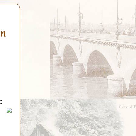
en
de