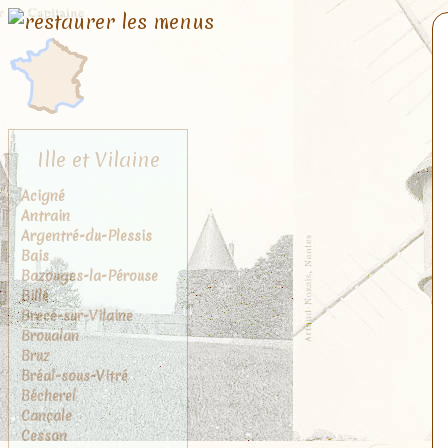
Ille et Vilaine
Acigné
Antrain
Argentré-du-Plessis
Bais
Bazouges-la-Pérouse
Billé
Brecé-sur-Vilaine
Broualan
Bruz
Bréal-sous-Vitré
Bécherel
Cancale
Cesson