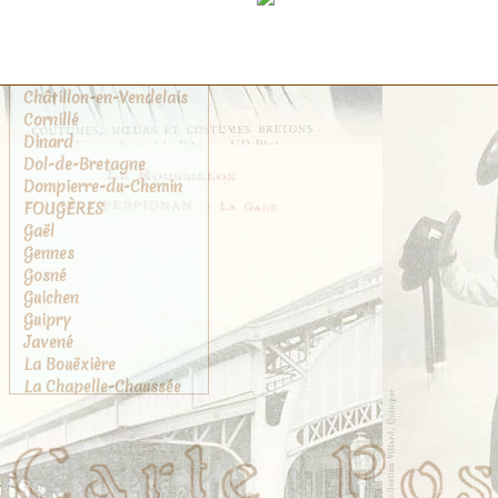
Champeaux
Chantepie
Cherrueix
Châteaubourg
Châtillon-en-Vendelais
Cornillé
Dinard
Dol-de-Bretagne
Dompierre-du-Chemin
FOUGÈRES
Gaël
Gennes
Gosné
Guichen
Guipry
Javené
La Bouëxière
La Chapelle-Chaussée
La Chapelle-des-
Fougeretz
La Gouesnière
La Rance