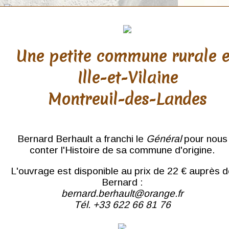
Une petite commune rurale 
Ille-et-Vilaine
Ille et Vilaine
Montreuil-des-Landes
Acigné
Antrain
Argentré-du-Plessis
Bais
Bernard Berhault a franchi le
Général
pour nous
Bazouges-la-Pérouse
conter l'Histoire de sa commune d'origine.
Billé
Brecé-sur-Vilaine
L'ouvrage est disponible au prix de 22 € auprès 
Broualan
Bruz
Bernard :
Bréal-sous-Vitré
bernard.berhault@orange.fr
Bécherel
Tél. +33 622 66 81 76
Cancale
Cesson