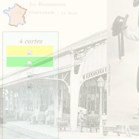
Saint-Méen
Saint-Ouen-des-Alleux
Saint-Père-Marc-en-
Poulet
Saint-Senoux
Saint-Servan
Saint-Suliac
4 cartes
Saint-Thurial
Saint-Énogat
Saint-Étienne-en-
Coglès
Sens-de-Bretagne
Servon
Taillis
Thorigné
Vezin
VITRÉ