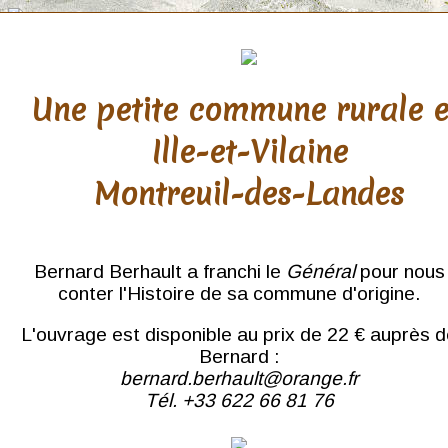
Une petite commune rurale 
Ille-et-Vilaine
Paris
Montreuil-des-Landes
du Bois de Boulogne au
Louvre
Rive droite
Gare de l'Est
Bernard Berhault a franchi le
Général
pour nous
Montmartre
conter l'Histoire de sa commune d'origine.
Sacré-Cœur
Parc Monceau
L'ouvrage est disponible au prix de 22 € auprès 
Tour Eiffel
Notre-Dame
Bernard :
Sainte-Chapelle
bernard.berhault@orange.fr
La Seine
Tél. +33 622 66 81 76
Rive gauche
Quartier Latin