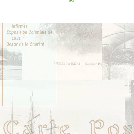
Carmes
Musée de Cluny
Églises
Asile des Jeunes
Infirmes
Exposition Coloniale de
1931
Bazar de la Charité