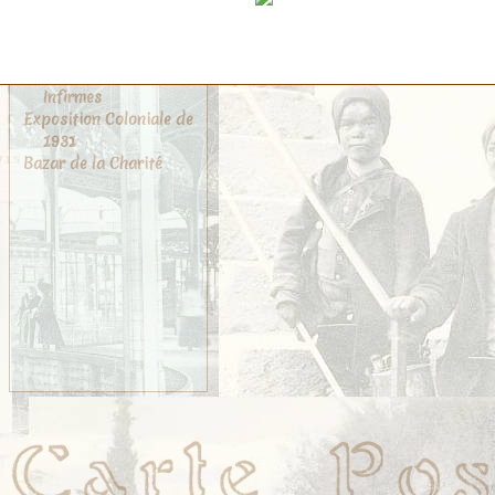
Carmes
Musée de Cluny
Églises
Asile des Jeunes
Infirmes
Exposition Coloniale de
1931
Bazar de la Charité