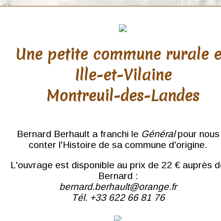
Une petite commune rurale 
Ille-et-Vilaine
Paris
Montreuil-des-Landes
du Bois de Boulogne au
Louvre
Rive droite
Gare de l'Est
Bernard Berhault a franchi le
Général
pour nous
Montmartre
conter l'Histoire de sa commune d'origine.
Sacré-Cœur
Parc Monceau
L'ouvrage est disponible au prix de 22 € auprès 
Tour Eiffel
Notre-Dame
Bernard :
Sainte-Chapelle
bernard.berhault@orange.fr
La Seine
Tél. +33 622 66 81 76
Rive gauche
Quartier Latin