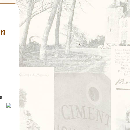
en
de