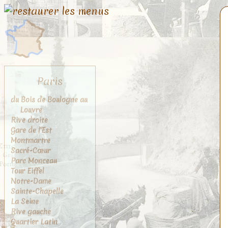
Paris
du Bois de Boulogne au
Louvre
Rive droite
Gare de l'Est
Montmartre
Sacré-Cœur
Parc Monceau
Tour Eiffel
Notre-Dame
Sainte-Chapelle
La Seine
Rive gauche
Quartier Latin