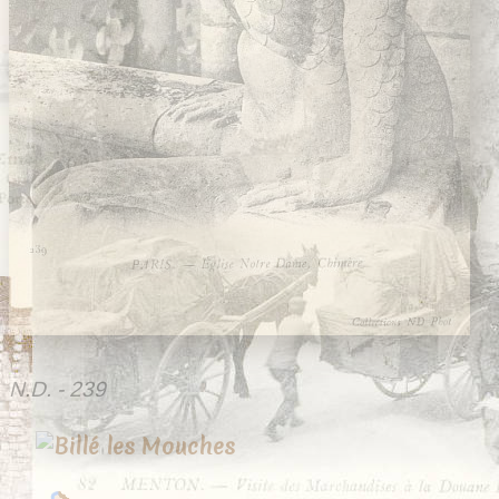
N.D. - 239