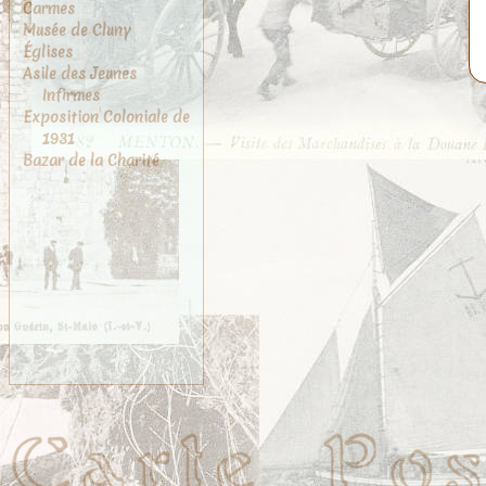
Carmes
Musée de Cluny
Églises
Asile des Jeunes
Infirmes
Exposition Coloniale de
1931
Bazar de la Charité