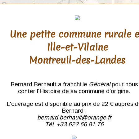
Une petite commune rurale 
Ille-et-Vilaine
Paris
Montreuil-des-Landes
du Bois de Boulogne au
Louvre
Rive droite
Gare de l'Est
Bernard Berhault a franchi le
Général
pour nous
Montmartre
conter l'Histoire de sa commune d'origine.
Sacré-Cœur
Parc Monceau
L'ouvrage est disponible au prix de 22 € auprès 
Tour Eiffel
Notre-Dame
Bernard :
Sainte-Chapelle
bernard.berhault@orange.fr
La Seine
Tél. +33 622 66 81 76
Rive gauche
Quartier Latin