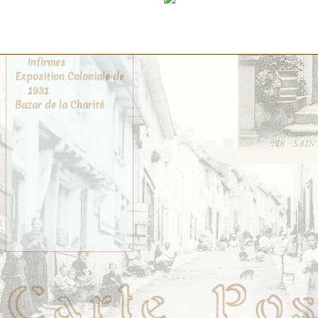
Carmes
Musée de Cluny
Églises
Asile des Jeunes
Infirmes
Exposition Coloniale de
1931
Bazar de la Charité