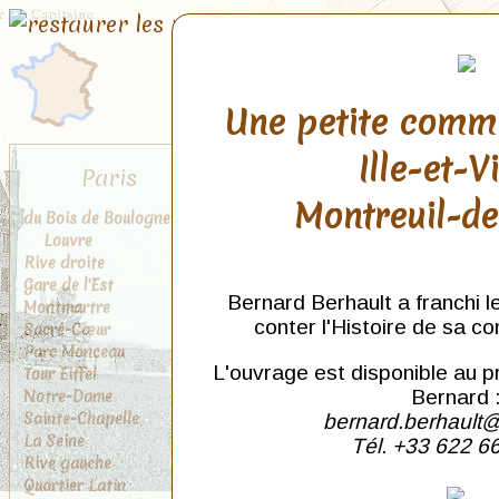
Une petite comm
Ille-et-V
Paris
Montreuil-d
du Bois de Boulogne au
Louvre
Rive droite
Gare de l'Est
Bernard Berhault a franchi l
Montmartre
conter l'Histoire de sa c
Sacré-Cœur
Parc Monceau
L'ouvrage est disponible au p
Tour Eiffel
Notre-Dame
Bernard 
Sainte-Chapelle
bernard.berhault@
La Seine
Tél. +33 622 6
Rive gauche
Quartier Latin