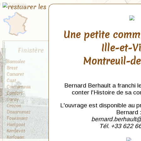
Une petite comm
Ille-et-V
Finistère
Montreuil-d
Bannalec
Brest
Camaret
Cast
Bernard Berhault a franchi l
Concarneau
conter l'Histoire de sa c
Confort
Coray
L'ouvrage est disponible au p
Crozon
Douarnenez
Bernard 
Fouesnant
bernard.berhault@
Huelgoat
Tél. +33 622 6
Kerdevot
Kerlouan