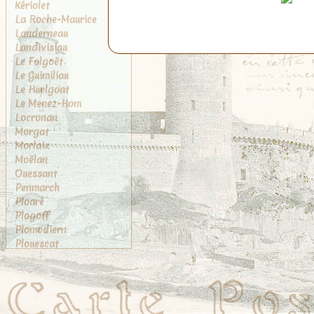
Kériolet
La Roche-Maurice
Landerneau
Landivisiau
Le Folgoët
Le Guimiliau
Le Huelgoat
Le Menez-Hom
Locronan
Morgat
Morlaix
Moëlan
Ouessant
Penmarch
Ploaré
Plogoff
Plomodiern
Plouescat
Plougasnou
Plougastel
Plougastel-Daoulas
Pont-Aven