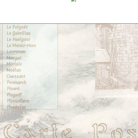
Kériolet
La Roche-Maurice
Landerneau
Landivisiau
Le Folgoët
Le Guimiliau
Le Huelgoat
Le Menez-Hom
Locronan
Morgat
Morlaix
Moëlan
Ouessant
Penmarch
Ploaré
Plogoff
Plomodiern
Plouescat
Plougasnou
Plougastel
Plougastel-Daoulas
Pont-Aven