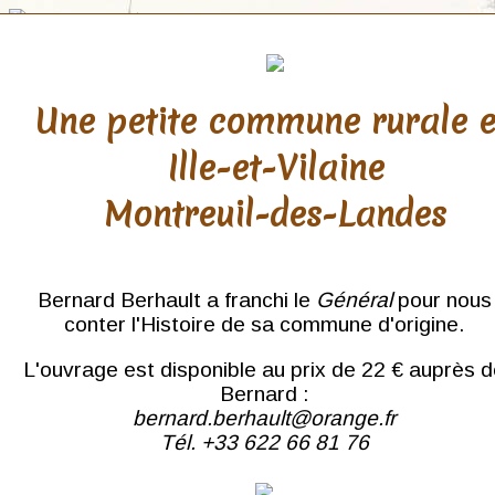
Une petite commune rurale 
Ille-et-Vilaine
Finistère
Montreuil-des-Landes
Bannalec
Brest
Camaret
Cast
Bernard Berhault a franchi le
Général
pour nous
Concarneau
conter l'Histoire de sa commune d'origine.
Confort
Coray
L'ouvrage est disponible au prix de 22 € auprès 
Crozon
Douarnenez
Bernard :
Fouesnant
bernard.berhault@orange.fr
Huelgoat
Tél. +33 622 66 81 76
Kerdevot
Kerlouan