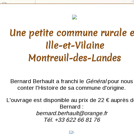
Une petite commune rurale 
Ille-et-Vilaine
Finistère
Montreuil-des-Landes
Bannalec
Brest
Camaret
Cast
Bernard Berhault a franchi le
Général
pour nous
Concarneau
conter l'Histoire de sa commune d'origine.
Confort
Coray
L'ouvrage est disponible au prix de 22 € auprès 
Crozon
Douarnenez
Bernard :
Fouesnant
bernard.berhault@orange.fr
Huelgoat
Tél. +33 622 66 81 76
Kerdevot
Kerlouan