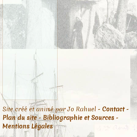
Site créé et animé par Jo Rahuel -
Contact
-
Plan du site
-
Bibliographie et Sources
-
Mentions Légales