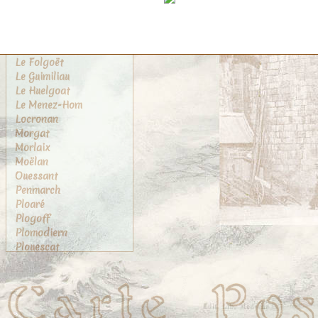
Kériolet
La Roche-Maurice
Landerneau
Landivisiau
Le Folgoët
Le Guimiliau
Le Huelgoat
Le Menez-Hom
Locronan
Morgat
Morlaix
Moëlan
Ouessant
Penmarch
Ploaré
Plogoff
Plomodiern
Plouescat
Plougasnou
Plougastel
Plougastel-Daoulas
Pont-Aven