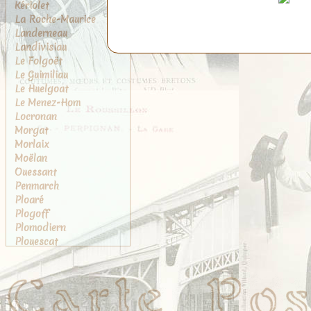
Kériolet
La Roche-Maurice
Landerneau
Landivisiau
Le Folgoët
Le Guimiliau
Le Huelgoat
Le Menez-Hom
Locronan
Morgat
Morlaix
Moëlan
Ouessant
Penmarch
Ploaré
Plogoff
Plomodiern
Plouescat
Plougasnou
Plougastel
Plougastel-Daoulas
Pont-Aven