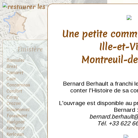
Une petite comm
Ille-et-V
Finistère
Montreuil-d
Bannalec
Brest
Camaret
Cast
Bernard Berhault a franchi l
Concarneau
conter l'Histoire de sa c
Confort
Coray
L'ouvrage est disponible au p
Crozon
Douarnenez
Bernard 
Fouesnant
bernard.berhault@
Huelgoat
Tél. +33 622 6
Kerdevot
Kerlouan