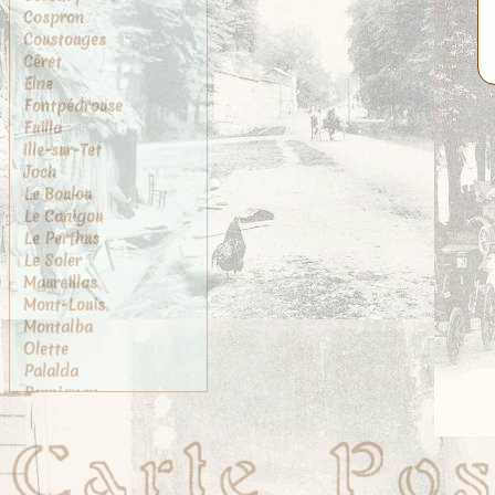
Cospron
Coustouges
Céret
Elne
Fontpédrouse
Fuilla
Ille-sur-Tet
Joch
Le Boulou
Le Canigou
Le Perthus
Le Soler
Maureillas
Mont-Louis
Montalba
Olette
Palalda
Perpignan
Port-Vendres
Prades
Prats-de-Mollo
Rivesaltes