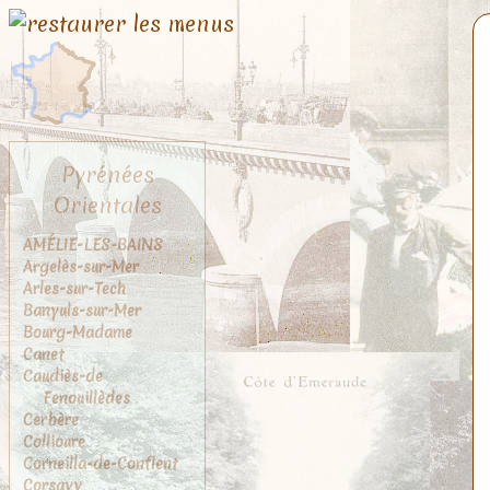
Pyrénées
Orientales
AMÉLIE-LES-BAINS
Argelès-sur-Mer
Arles-sur-Tech
Banyuls-sur-Mer
Bourg-Madame
Canet
Caudiès-de
Fenouillèdes
Cerbère
Collioure
Corneilla-de-Conflent
Corsavy