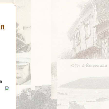
en
de