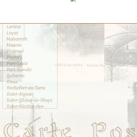
Josselin
La Chapelle-Caro
Le Faouet
Locminé
Lorient
Loyat
Malestroit
Mauron
Ploërmel
Pontivy
Port-Louis
Port-Navalo
Quiberon
Rieux
Rochefort-en-Terre
Saint-Aignan
Saint-Gildas-de-Rhuys
Saint-Nicolas-des-
Eaux
Sainte-Anne-d'Auray
Sarzeau
Tréhorenteuc