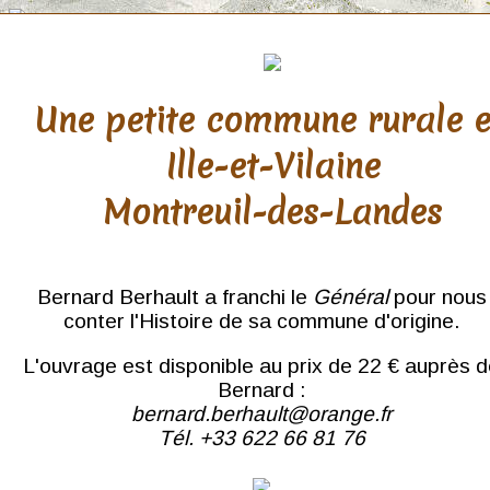
Une petite commune rurale 
Ille-et-Vilaine
Morbihan
Montreuil-des-Landes
Auray
Baud
Belle-Île
Bieuzy-les-Eaux
Bernard Berhault a franchi le
Général
pour nous
Bubry
conter l'Histoire de sa commune d'origine.
Campénéac
Carnac
L'ouvrage est disponible au prix de 22 € auprès 
Elven
Gourin
Bernard :
Guer
bernard.berhault@orange.fr
Guéméné
Tél. +33 622 66 81 76
Guéméné-sur-Scorff
Hennebont