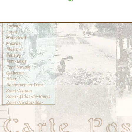
Josselin
La Chapelle-Caro
Le Faouet
Locminé
Lorient
Loyat
Malestroit
Mauron
Ploërmel
Pontivy
Port-Louis
Port-Navalo
Quiberon
Rieux
Rochefort-en-Terre
Saint-Aignan
Saint-Gildas-de-Rhuys
Saint-Nicolas-des-
Eaux
Sainte-Anne-d'Auray
Sarzeau
Tréhorenteuc