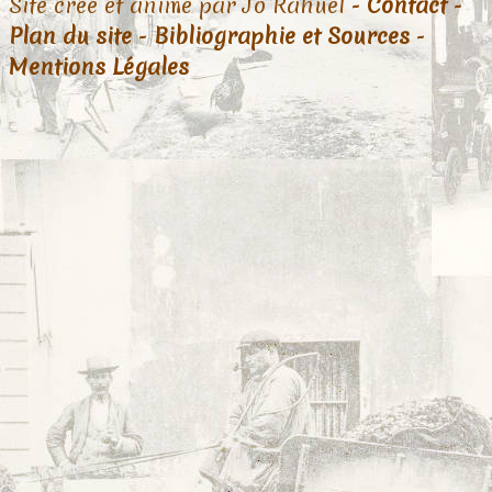
Site créé et animé par Jo Rahuel -
Contact
-
Plan du site
-
Bibliographie et Sources
-
Mentions Légales