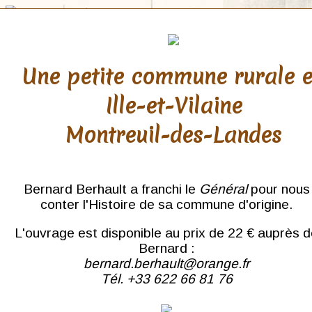
Une petite commune rurale 
Ille-et-Vilaine
Morbihan
Montreuil-des-Landes
Auray
Baud
Belle-Île
Bieuzy-les-Eaux
Bernard Berhault a franchi le
Général
pour nous
Bubry
conter l'Histoire de sa commune d'origine.
Campénéac
Carnac
L'ouvrage est disponible au prix de 22 € auprès 
Elven
Gourin
Bernard :
Guer
bernard.berhault@orange.fr
Guéméné
Tél. +33 622 66 81 76
Guéméné-sur-Scorff
Hennebont