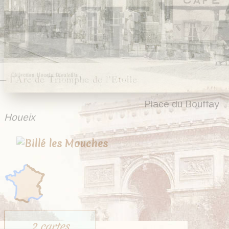
Place du Bouffay
Houeix
2 cartes