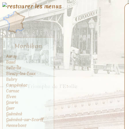
Morbihan
Auray
Baud
Belle-Île
Bieuzy-les-Eaux
Bubry
Campénéac
Carnac
Elven
Gourin
Guer
Guéméné
Guéméné-sur-Scorff
Hennebont