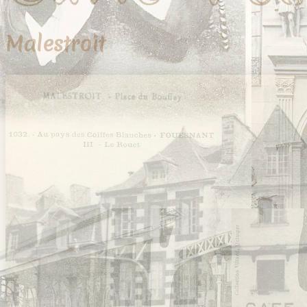
Vanes
Vannes
Île-aux-Moines
Malestroit