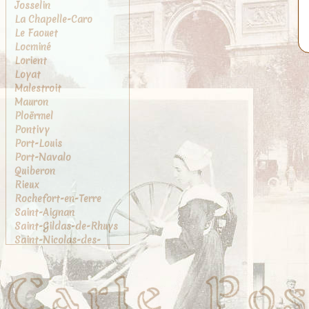
Josselin
La Chapelle-Caro
Le Faouet
Locminé
Lorient
Loyat
Malestroit
Mauron
Ploërmel
Pontivy
Port-Louis
Port-Navalo
Quiberon
Rieux
Rochefort-en-Terre
Saint-Aignan
Saint-Gildas-de-Rhuys
Saint-Nicolas-des-
Eaux
Sainte-Anne-d'Auray
Sarzeau
Tréhorenteuc