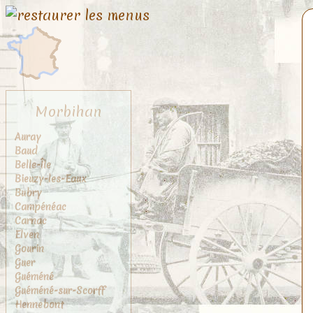
Morbihan
Auray
Baud
Belle-Île
Bieuzy-les-Eaux
Bubry
Campénéac
Carnac
Elven
Gourin
Guer
Guéméné
Guéméné-sur-Scorff
Hennebont