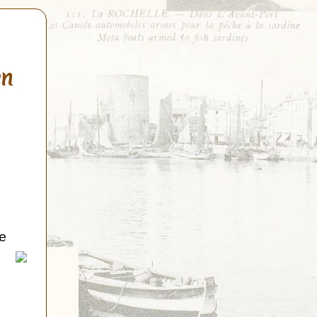
en
de