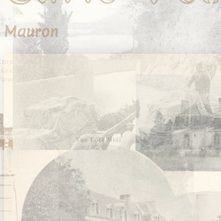
Vanes
Vannes
Île-aux-Moines
Mauron