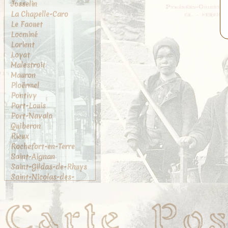
Josselin
La Chapelle-Caro
Le Faouet
Locminé
Lorient
Loyat
Malestroit
Mauron
Ploërmel
Pontivy
Port-Louis
Port-Navalo
Quiberon
Rieux
Rochefort-en-Terre
Saint-Aignan
Saint-Gildas-de-Rhuys
Saint-Nicolas-des-
Eaux
Sainte-Anne-d'Auray
Sarzeau
Tréhorenteuc