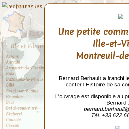
Une petite comm
Ille-et-V
Ille et Vilaine
Montreuil-d
Acigné
Antrain
Argentré-du-Plessis
Bais
Bernard Berhault a franchi l
Bazouges-la-Pérouse
conter l'Histoire de sa c
Billé
Brecé-sur-Vilaine
L'ouvrage est disponible au p
Broualan
Bruz
Bernard 
Bréal-sous-Vitré
bernard.berhault@
Bécherel
Tél. +33 622 6
Cancale
Cesson