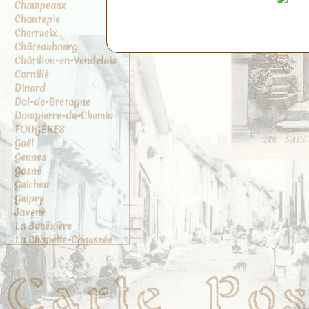
Champeaux
Chantepie
Cherrueix
Châteaubourg
Châtillon-en-Vendelais
Cornillé
Dinard
Dol-de-Bretagne
Dompierre-du-Chemin
FOUGÈRES
Gaël
Gennes
Gosné
Guichen
Guipry
Javené
La Bouëxière
La Chapelle-Chaussée
La Chapelle-des-
Fougeretz
La Gouesnière
La Rance