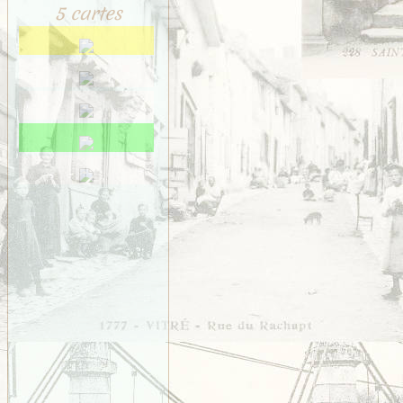
Saint-Méen
5 cartes
Saint-Ouen-des-Alleux
Saint-Père-Marc-en-
Poulet
Saint-Senoux
Saint-Servan
Saint-Suliac
Saint-Thurial
Saint-Énogat
Saint-Étienne-en-
Coglès
Sens-de-Bretagne
Servon
Taillis
Thorigné
Vezin
VITRÉ