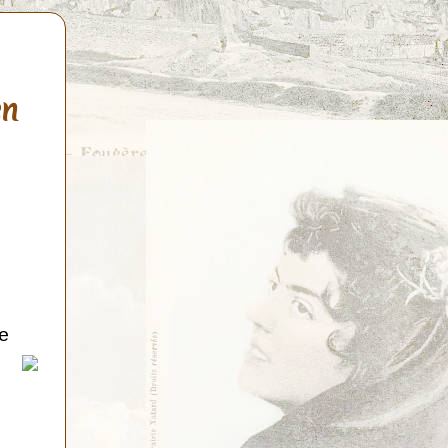
en
de