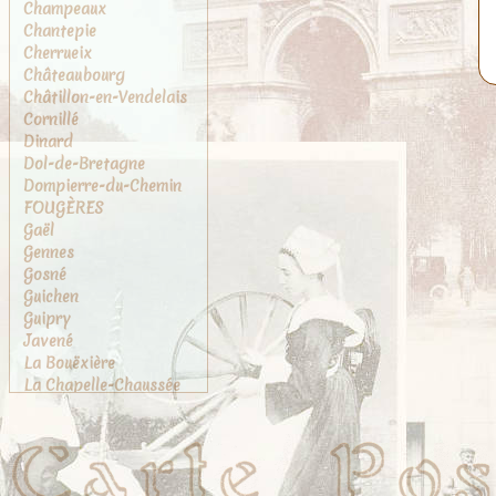
Champeaux
Chantepie
Cherrueix
Châteaubourg
Châtillon-en-Vendelais
Cornillé
Dinard
Dol-de-Bretagne
Dompierre-du-Chemin
FOUGÈRES
Gaël
Gennes
Gosné
Guichen
Guipry
Javené
La Bouëxière
La Chapelle-Chaussée
La Chapelle-des-
Fougeretz
La Gouesnière
La Rance