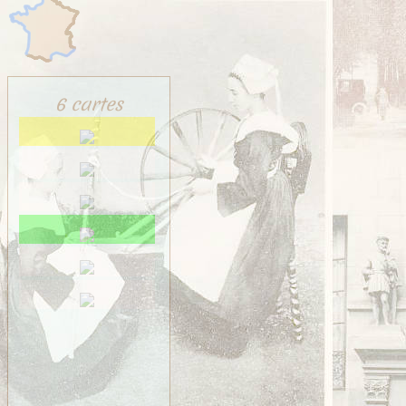
Saint-Méen
Saint-Ouen-des-Alleux
Saint-Père-Marc-en-
Poulet
Saint-Senoux
Saint-Servan
6 cartes
Saint-Suliac
Saint-Thurial
Saint-Énogat
Saint-Étienne-en-
Coglès
Sens-de-Bretagne
Servon
Taillis
Thorigné
Vezin
VITRÉ