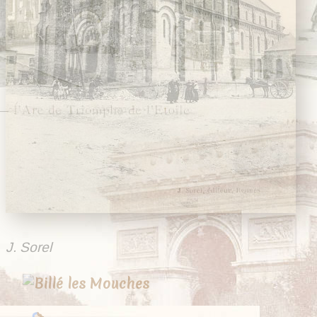
Rimou
Rothéneuf
Sains
Saint-Armel
Saint-Aubin-d'Aubigné
Saint-Aubin-du-
Cormier
Saint-Briac
Saint-Brice-en-Coglès
Saint-Broladre
Saint-Didier
Saint-Erblon
Saint-Germain-en-
Coglès
Saint-Germain-sur-Ille
Saint-Grégoire
Saint-Jouan-des-
J. Sorel
Guérets
Saint-Lunaire
SAINT-MALO
Saint-Malo-de-Phily
Saint-Marc-le-Blanc