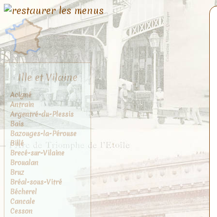
Ille et Vilaine
Acigné
Antrain
Argentré-du-Plessis
Bais
Bazouges-la-Pérouse
Billé
Brecé-sur-Vilaine
Broualan
Bruz
Bréal-sous-Vitré
Bécherel
Cancale
Cesson