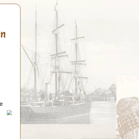
en
de