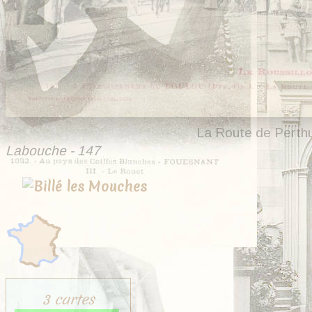
La Route de Perthu
Labouche - 147
3 cartes