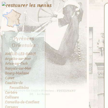
Pyrénées
Orientales
AMÉLIE-LES-BAINS
Argelès-sur-Mer
Arles-sur-Tech
Banyuls-sur-Mer
Bourg-Madame
Canet
Caudiès-de
Fenouillèdes
Cerbère
Collioure
Corneilla-de-Conflent
Corsavy