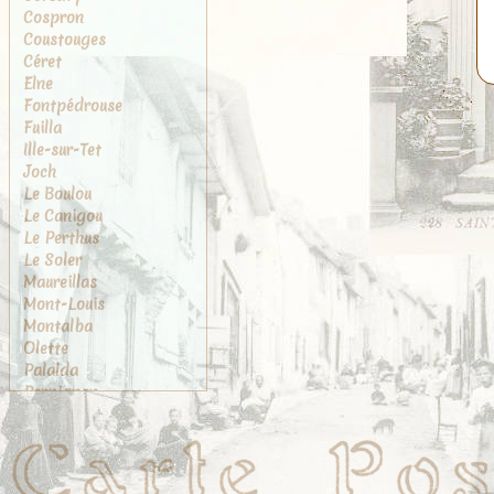
Cospron
Coustouges
Céret
Elne
Fontpédrouse
Fuilla
Ille-sur-Tet
Joch
Le Boulou
Le Canigou
Le Perthus
Le Soler
Maureillas
Mont-Louis
Montalba
Olette
Palalda
Perpignan
Port-Vendres
Prades
Prats-de-Mollo
Rivesaltes