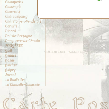
Champeaux
Chantepie
Cherrueix
Châteaubourg
Châtillon-en-Vendelais
Cornillé
Dinard
Dol-de-Bretagne
Dompierre-du-Chemin
FOUGÈRES
Gaël
Gennes
Gosné
Guichen
Guipry
Javené
La Bouëxière
La Chapelle-Chaussée
La Chapelle-des-
Fougeretz
La Gouesnière
La Rance