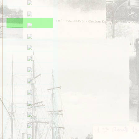
Saint-Méen
Saint-Ouen-des-Alleux
Saint-Père-Marc-en-
Poulet
Saint-Senoux
Saint-Servan
Saint-Suliac
Saint-Thurial
Saint-Énogat
Saint-Étienne-en-
Coglès
Sens-de-Bretagne
Servon
Taillis
Thorigné
Vezin
VITRÉ