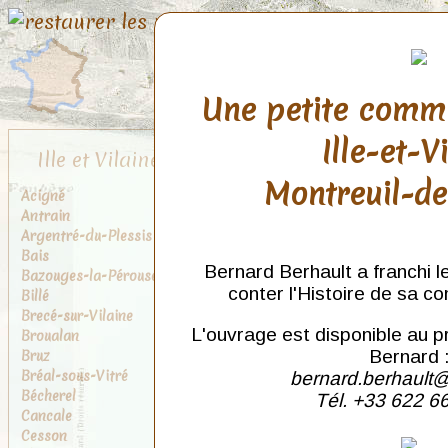
Une petite comm
Ille-et-V
Ille et Vilaine
Montreuil-d
Acigné
Antrain
Argentré-du-Plessis
Bais
Bernard Berhault a franchi l
Bazouges-la-Pérouse
conter l'Histoire de sa c
Billé
Brecé-sur-Vilaine
L'ouvrage est disponible au p
Broualan
Bruz
Bernard 
Bréal-sous-Vitré
bernard.berhault@
Bécherel
Tél. +33 622 6
Cancale
Cesson