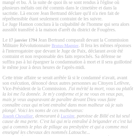
mangé et bu. À la suite de quoi ils se sont rendus à l'église où
plusieurs méfaits ont été commis dans le cimetière et dans la
sacristie. Là encore Jean Bertrand déclare qu'il n'a rien fait de
répréhensible étant seulement contraint de les suivre.
Le Juge Hamon conclura à la culpabilité de l'homme qui sera alors
aussitôt transféré à la maison d'arrêt du district de Fougères.
Le
Jean Bertrand comparaît devant la Commission
17 janvier 1794
Militaire Révolutionnaire
. Il fera les mêmes réponses
Brutus-Magnier
à l'interrogatoire que devant le Juge de Paix, déclarant avoir été
contraint et non responsable des faits reprochés. Sa défense ne
suffira pas à lui épargner la condamnation à mort et il sera guillotiné
le même jour à deux heures de l'après-midi.
Cette triste affaire se serait arrêtée là si le condamné n'avait, avant
son exécution, dénoncé deux autres personnes au Citoyen Lefèvre,
Vice-Président de la Commission.
J'ai mérité la mort, vous ou plutôt
la loi me l'a donnée. Je m'y conforme et je ne vous en veux pas,
mais je veux auparavant de paraître devant Dieu vous faire
connaître ceux qui m'ont entraîné dans mon malheur où je suis
plongé. Voici les noms de ces malheureux:
, demeurant à
, paroisse de Billé est lui seul
Joseph Chevallier
Luctière
cause de ma perte. C'est lui qui m'a entraîné à brigander et c'est lui
qui a commis le plus de pillage au presbytère et qui a comme moi
enseigné les chevaux des nommés Latouche...