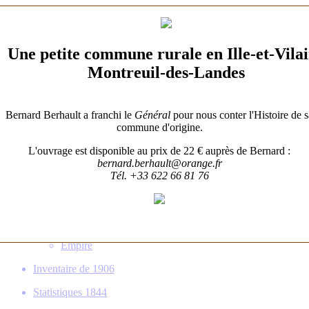
Patrimoine
Gens de Billé
Une petite commune rurale en Ille-et-Vila
Familles
Montreuil-des-Landes
Histoire
Une Histoire de Billé
Bernard Berhault a franchi le
Général
pour nous conter l'Histoire de s
commune d'origine.
Municipalité
L'ouvrage est disponible au prix de 22 € auprès de Bernard :
Écoles
bernard.berhault@orange.fr
Tél. +33 622 66 81 76
Fêtes Religieuses
Guerres
1939-1945
1914-1918
Empire
Inventaire de 1906
Statistiques 1844