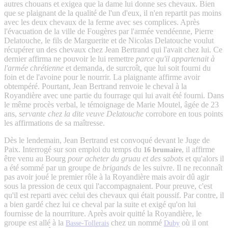
autres chouans et exigea que la dame lui donne ses chevaux. Bien
que se plaignant de la qualité de l'un d'eux, il n'en repartit pas moins
avec les deux chevaux de la ferme avec ses complices. Après
l'évacuation de la ville de Fougères par l'armée vendéenne, Pierre
Delatouche, le fils de Marguerite et de Nicolas Delatouche voulut
récupérer un des chevaux chez Jean Bertrand qui l'avait chez lui. Ce
dernier affirma ne pouvoir le lui remettre
parce qu'il appartenait à
l'armée chrétienne
et demanda, de surcroît, que lui soit fourni du
foin et de l'avoine pour le nourrir. La plaignante affirme avoir
obtempéré. Pourtant, Jean Bertrand renvoie le cheval à la
Royandière avec une partie du fourrage qui lui avait été fourni. Dans
le même procès verbal, le témoignage de Marie Moutel, âgée de 23
ans,
servante chez la dite veuve Delatouche
corrobore en tous points
les affirmations de sa maîtresse.
Dès le lendemain, Jean Bertrand est convoqué devant le Juge de
Paix. Interrogé sur son emploi du temps du
, il affirme
16 brumaire
être venu au Bourg
pour acheter du gruau et des sabots
et qu'alors il
a été sommé par un groupe de
brigands
de les suivre. Il ne reconnaît
pas avoir joué le premier rôle à la Royandière mais avoir dû agir
sous la pression de ceux qui l'accompagnaient. Pour preuve, c'est
qu'il est reparti avec celui des chevaux qui était poussif. Par contre, il
a bien gardé chez lui ce cheval par la suite et exigé qu'on lui
fournisse de la nourriture. Après avoir quitté la Royandière, le
groupe est allé à la
chez un nommé
où il ont
Basse-Tollerais
Duby