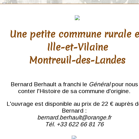
Une petite commune rurale 
Ille-et-Vilaine
THÈMES
Montreuil-des-Landes
Bateaux
Bernard Berhault a franchi le
Général
pour nous
Chansons
conter l'Histoire de sa commune d'origine.
Châteaux Bretons
Coiffes
L'ouvrage est disponible au prix de 22 € auprès 
Bernard :
Enfants
bernard.berhault@orange.fr
Gares
Tél. +33 622 66 81 76
Métiers
Moulins