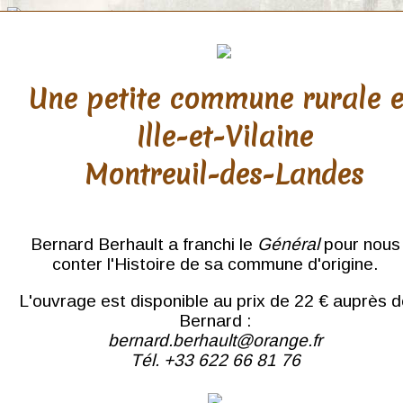
Une petite commune rurale 
Ille-et-Vilaine
Rennes
Montreuil-des-Landes
Palais de Justice
Édifices
Rues
Les Quais et la Vilaine
Bernard Berhault a franchi le
Général
pour nous
Thabor
conter l'Histoire de sa commune d'origine.
Monuments et Statues
Écoles
L'ouvrage est disponible au prix de 22 € auprès 
Églises
Gares
Bernard :
Casernes
bernard.berhault@orange.fr
Divers
Tél. +33 622 66 81 76
Gravures
Foires et Marchés