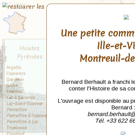
Une petite comm
Ille-et-V
Hautes
Montreuil-d
Pyrénées
Argelès
Cauterets
Gavarnie
Bernard Berhault a franchi l
Gèdre
conter l'Histoire de sa c
Lourdes
Luz à Gavarnie
L'ouvrage est disponible au p
Luz-Saint-Sauveur
Bernard 
Pierrefitte
bernard.berhault@
Pierrefitte à Cauterets
Tél. +33 622 6
Pierrefitte à Luz
Troumouse
Vignemal