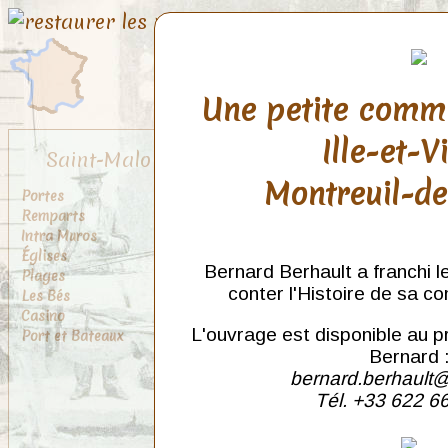
Une petite comm
Ille-et-V
Saint-Malo
Montreuil-d
Portes
Remparts
Intra Muros
Églises
Bernard Berhault a franchi l
Plages
conter l'Histoire de sa c
Les Bés
Casino
L'ouvrage est disponible au p
Port et Bateaux
Bernard 
bernard.berhault@
Tél. +33 622 6