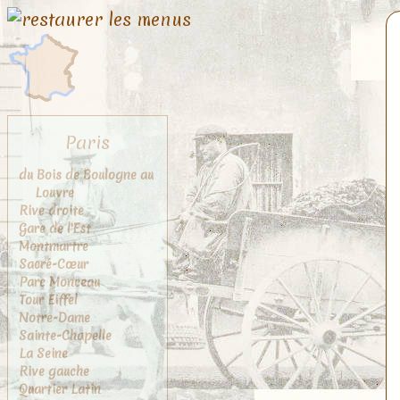
Paris
du Bois de Boulogne au
Louvre
Rive droite
Gare de l'Est
Montmartre
Sacré-Cœur
Parc Monceau
Tour Eiffel
Notre-Dame
Sainte-Chapelle
La Seine
Rive gauche
Quartier Latin