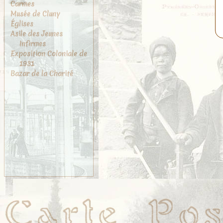
Carmes
Musée de Cluny
Églises
Asile des Jeunes
Infirmes
Exposition Coloniale de
1931
Bazar de la Charité