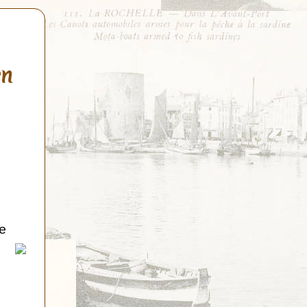
en
de