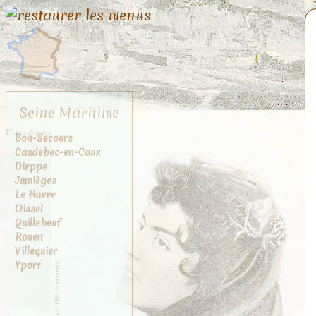
Seine Maritime
Bon-Secours
Caudebec-en-Caux
Dieppe
Jumièges
Le Havre
Oissel
Quillebeuf
Rouen
Villequier
Yport